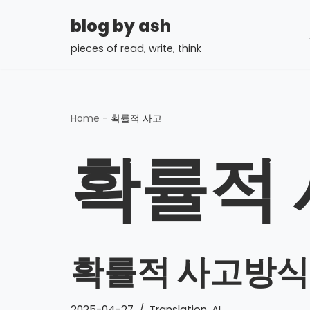
blog by ash
콘
pieces of read, write, think
텐
츠
로
건
Home
-
확률적 사고
너
확률적 
뛰
기
확률적 사고방식
2025-04-27
Translation
,
AI