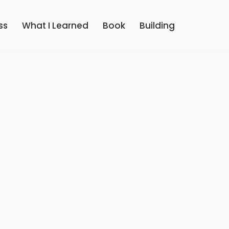
ss
What I Learned
Book
Building