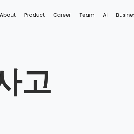
About
Product
Career
Team
AI
Busine
사고