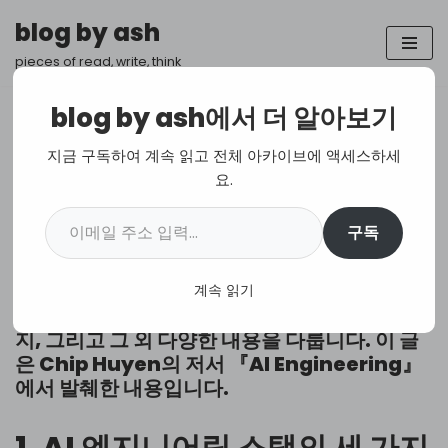
blog by ash
콘
pieces of read, write, think
텐
츠
blog by ash에서 더 알아보기
로
건
AI 엔지니어링 스택
지금 구독하여 계속 읽고 전체 아카이브에 액세스하세
너
요.
뛰
Translation
,
AI
,
Product
기
구독
AI 스택의 세 가지 계층, AI 엔지니어링이 ML 엔
계속 읽기
지니어링이나 풀스택 엔지니어링과 어떻게 다른
지, 그리고 그 외 다양한 내용을 다룹니다. 이 글
은 Chip Huyen의 저서 『AI Engineering』
에서 발췌한 내용입니다.