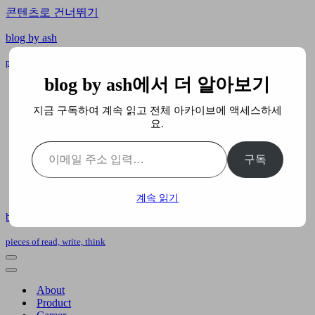
콘텐츠로 건너뛰기
blog by ash
pieces of read, write, think
blog by ash에서 더 알아보기
About
Product
지금 구독하여 계속 읽고 전체 아카이브에 액세스하세
Career
요.
Team
AI
이메일 주소 입력…
Business
구독
What I Learned
Book
Building
계속 읽기
blog by ash
pieces of read, write, think
내
비
내
게
비
About
이
게
Product
션
이