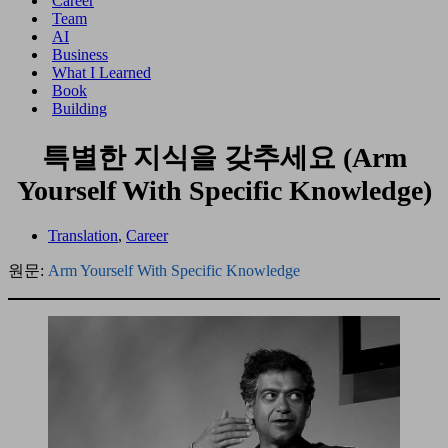
Career
메
션
Team
뉴
메
AI
뉴
Business
What I Learned
Book
Building
특별한 지식을 갖추세요 (Arm
Yourself With Specific Knowledge)
Translation
,
Career
원문:
Arm Yourself With Specific Knowledge