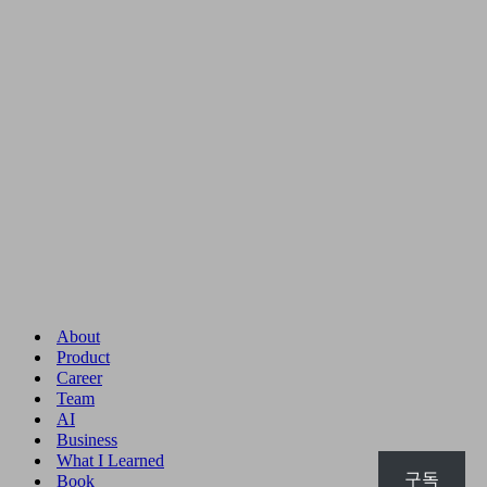
About
Product
Career
Team
AI
Business
What I Learned
구독
Book