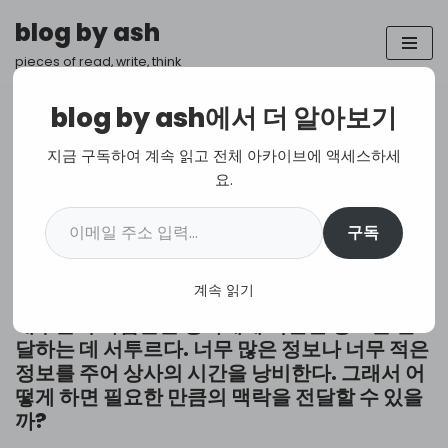
blog by ash
콘
pieces of read, write, think
텐
츠
blog by ash에서 더 알아보기
로
건
어떤 상황에서든 상사에게 적절한
지금 구독하여 계속 읽고 전체 아카이브에 액세스하세
너
요.
정보를 제공하는 방법
뛰
기
구독
Translation
,
Career
계속 읽기
대부분의 사람들은 상사에게 적절한 정보를 전
달하는 데 서투르다. 너무 많은 정보나 너무 적은
정보를 주어 상사의 시간을 낭비한다. 그래서 어
떻게 하면 필요한 만큼의 맥락을 전달할 수 있을
까?