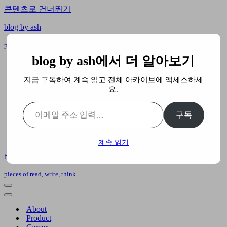
콘텐츠로 건너뛰기
blog by ash
pieces of read, write, think
blog by ash에서 더 알아보기
About
Product
지금 구독하여 계속 읽고 전체 아카이브에 액세스하세
Career
요.
Team
AI
이메일 주소 입력…
Business
구독
What I Learned
Book
Building
계속 읽기
blog by ash
pieces of read, write, think
내
비
내
게
비
About
이
게
Product
션
이