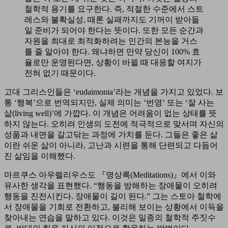
철학적 용기를 요구한다. 즉, 적절한 수준에서 스트
레스와 불확실성, 때론 실패까지도 기꺼이 받아들
일 준비가 되어야 한다는 뜻이다. 또한 모든 순간과
자원을 최대로 최적화하려는 인간의 본능을 거스
를 줄 알아야 한다. 왜냐하면 만약 당신이 100% 효
율로만 운영된다면, 상황이 바뀔 때 대응할 여지가
전혀 없기 때문이다.
고대 그리스인들은 ‘eudaimonia’라는 개념을 가지고 있었다. 보
통 ‘행복’으로 번역되지만, 실제 의미는 ‘번영’ 또는 ‘잘 사는
삶(living well)’에 가깝다. 이 개념은 어려움이 없는 상태를 뜻
하지 않는다. 오히려 인생의 도전에 적극적으로 맞서며 자신의
성품과 내면을 갈고닦는 과정에 가치를 둔다. 그들은 좋은 삶
이란 쉬운 삶이 아니라, 고난과 시련을 통해 단련되고 다듬어
진 삶임을 이해했다.
마르쿠스 아우렐리우스도 『명상록(Meditations)』에서 이와
유사한 생각을 표현했다. “행동을 방해하는 장애물이 오히려
행동을 진전시킨다. 장애물이 길이 된다.” 그는 스토아 철학에
서 장애물을 기회로 전환하고, 불리해 보이는 상황에서 이득을
찾아내는 연습을 말하고 있다. 이것은 일종의 철학적 주짓수