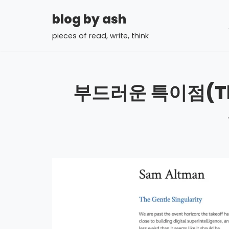
blog by ash
콘
pieces of read, write, think
텐
츠
로
건
부드러운 특이점(The 
너
뛰
기