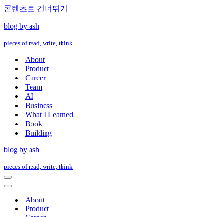
콘텐츠로 건너뛰기
blog by ash
pieces of read, write, think
About
Product
Career
Team
AI
Business
What I Learned
Book
Building
blog by ash
pieces of read, write, think
내
비
내
게
비
About
이
게
Product
션
이