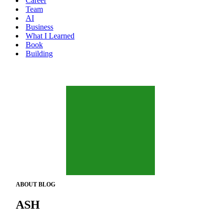
Career
메
션
Team
뉴
메
AI
뉴
Business
What I Learned
Book
Building
ABOUT BLOG
ASH