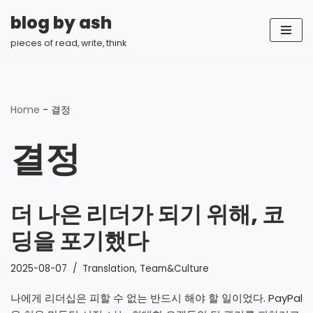
blog by ash
콘
pieces of read, write, think
텐
츠
로
건
Home
-
결정
너
뛰
결정
기
더 나은 리더가 되기 위해, 코
딩을 포기했다
2025-08-07
Translation
,
Team&Culture
나에게 리더십은 피할 수 없는 반드시 해야 할 일이었다. PayPal