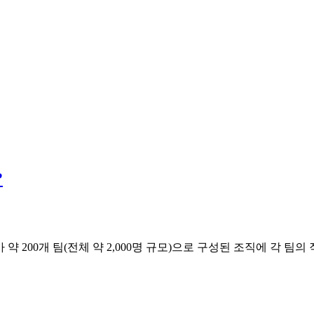
?
나눴는데, 그가 약 200개 팀(전체 약 2,000명 규모)으로 구성된 조직
마
이
크
로