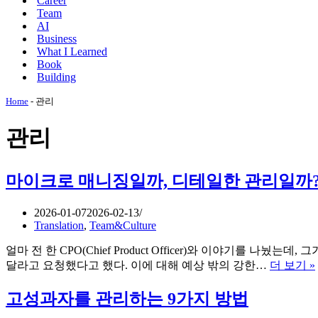
Career
메
션
Team
뉴
메
AI
뉴
Business
What I Learned
Book
Building
Home
-
관리
관리
마이크로 매니징일까, 디테일한 관리일까
2026-01-07
2026-02-13
Translation
,
Team&Culture
얼마 전 한 CPO(Chief Product Officer)와 이야기를 
달라고 요청했다고 했다. 이에 대해 예상 밖의 강한…
더 보기 »
고성과자를 관리하는 9가지 방법