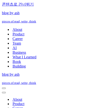
콘텐츠로 건너뛰기
blog by ash
pieces of read, write, think
About
Product
Career
Team
AI
Business
What I Learned
Book
Building
blog by ash
pieces of read, write, think
내
비
내
게
비
About
이
게
Product
션
이