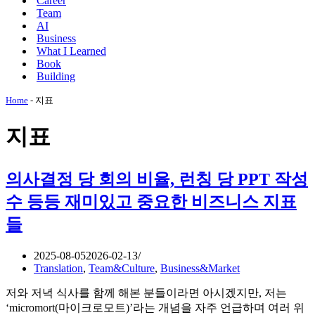
Career
메
션
Team
뉴
메
AI
뉴
Business
What I Learned
Book
Building
Home
-
지표
지표
의사결정 당 회의 비율, 런칭 당 PPT 작성
수 등등 재미있고 중요한 비즈니스 지표
들
2025-08-05
2026-02-13
Translation
,
Team&Culture
,
Business&Market
저와 저녁 식사를 함께 해본 분들이라면 아시겠지만, 저는
‘micromort(마이크로모트)’라는 개념을 자주 언급하며 여러 위