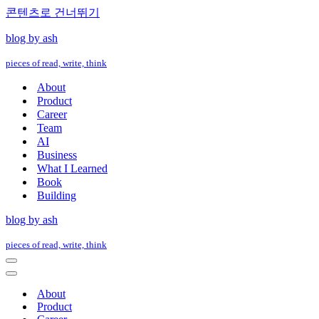
콘텐츠로 건너뛰기
blog by ash
pieces of read, write, think
About
Product
Career
Team
AI
Business
What I Learned
Book
Building
blog by ash
pieces of read, write, think
내
비
내
게
비
About
이
게
Product
션
이