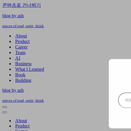
콘텐츠로 건너뛰기
blog by ash
pieces of read, write, think
About
Product
Career
Team
AI
Business
What I Learned
Book
Building
blog by ash
이메일 주소 입력…
pieces of read, write, think
내
비
내
게
비
About
이
게
Product
션
이