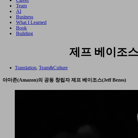
Career
메
션
Team
뉴
메
AI
뉴
Business
What I Learned
Book
Building
제프 베이조스
Translation
,
Team&Culture
아마존(Amazon)의 공동 창립자 제프 베이조스(Jeff Bezos)