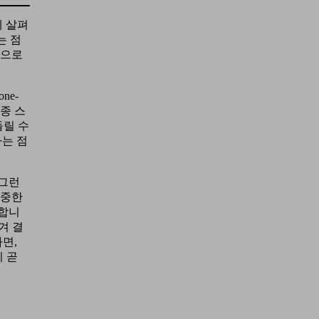
게 살펴
는 점
적으로
ne-
종종 스
돌릴 수
다는 점
 그런
육중한
 합니
겨 결
면,
 곧