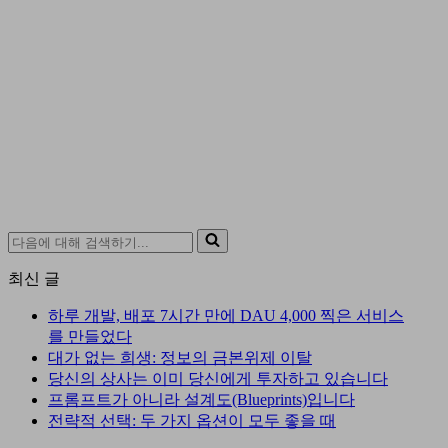
다
음
최신 글
에
대
하루 개발, 배포 7시간 만에 DAU 4,000 찍은 서비스
해
를 만들었다
검
대가 없는 희생: 정보의 금본위제 이탈
색
당신의 상사는 이미 당신에게 투자하고 있습니다
하
프롬프트가 아니라 설계도(Blueprints)입니다
기...
전략적 선택: 두 가지 옵션이 모두 좋을 때
이메일 주소 입력…