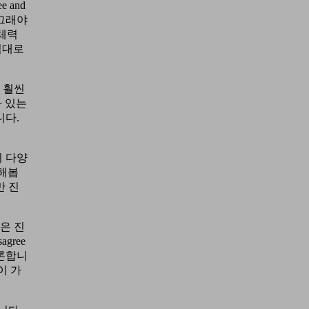
 and
 그래야
 체력
식대로
 훨씬
가 있는
니다.
이 다양
 해봅
만 진
은 진
gree
토론합니
이 가