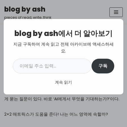
blog by ash
콘
pieces of read, write, think
텐
츠
blog by ash에서 더 알아보기
로
건
내가 AI에게 묻기 전에 스스로에게
지금 구독하여 계속 읽고 전체 아카이브에 액세스하세
너
요.
던지는 질문
뛰
기
구독
Translation
,
AI
계속 읽기
AI와 작업할 때, 입력창에 무언가를 입력하기 전에 꼭 스스로에
게 묻는 질문이 있다. 바로 ‘AI에게서 무엇을 기대하는가?’이다.
2×2 매트릭스가 도움을 준다! 나는 어느 영역에 속할까?